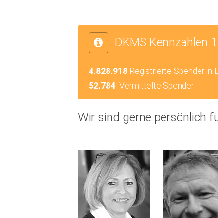
DKMS Kennzahlen 1
4.828.918
Registrierte Spender in
52.784
Vermittelte Spender
Wir sind gerne persönlich fü