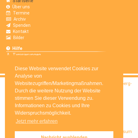
Startseite
Über uns
Termine
Archiv
Spenden
Kontakt
Bilder
Hilfe
Typisierungen
Erfahrungsberichte
Diese Website verwendet Cookies zur
Analyse von
Websitezugriffen/Marketingmaßnahmen.
© 2016
Selbsthilfegruppe Krebskranker Kinder Amberg-
Sulzbach e.V.
Durch die weitere Nutzung der Website
stimmen Sie dieser Verwendung zu.
Informationen zu Cookies und Ihre
Widerspruchsmöglichkeit.
Jetzt mehr erfahren
Startseite
Facebook
Datenschutz
Impressum
Nachricht ausblenden