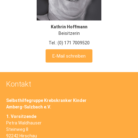
Kathrin Hoffmann
Beisitzerin
Tel.: (0) 171 7009520
E-Mail schreiben
Kontakt
Selbsthilfegruppe Krebskranker Kinder
Amberg-Sulzbach e.V.
1. Vorsitzende
Petra Waldhauser
Steinweg 8
92242 Hirschau