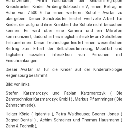
Vorsitzenden, Petra Waldhauser der Selbsthilfegruppe
Krebskranker Kinder Amberg-Sulzbach e.V., einen Betrag in
Höhe von 7.500 € für einen weiteren Schul - Avatar zu
übergeben. Dieser Schulroboter leistet wertvolle Arbeit für
Kinder, die aufgrund ihrer Krankheit die Schule nicht besuchen
können. Es wird über eine Kamera und ein Mikrofon
kommuniziert, dadurch ist es möglich interaktiv am Schulleben
teilzunehmen. Diese Technologie leistet einen wesentlichen
Beitrag zum Erhalt der Selbstbestimmung, Mobilität und
täglichen sozialen Interaktion von Personen mit
Einschränkungen.
Dieser Avatar ist für die Kinder auf der Kinderonkologie
Regensburg bestimmt.
Bild: von links.
Stefan Karzmarczyk und Fabian Karzmarczyk ( Die
Zahntechniker Karzmarczyk GmbH ) , Markus Pflamminger ( Die
Zahnschmiede),
Holger König ( Iqdentis ), Petra Waldhauser, Bogner Jonas (
Bogner Dental ) , Achim Schreiner und Thomas Hausmann (
Zahn & Technik ),