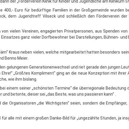
nd dann der „Förderverein Klinik für Kinder und Jugendliche am Klinikum S
e 400,- Euro für bedürftige Familien in der Großgemeinde wurden b
seck, dem Jugendtreff Vilseck und schließlich den Förderverein der
von vielen Vereinen, engagierten Privatpersonen, aus Spenden von
en Einsatzes ganz vieler Dorfbewohner bei Darstellungen, Bühnen- u
äm“ Kraus neben vielen, welche mitgearbeitet hatten besonders seine
und Benno Meier.
en gelungenen Generationenwechsel und riet gerade den jungen Leute
Ehre!“ „Größtes Kompliment“ ging an die neue Konzeption mit ihrer A
he, wie ihm bislang.
 bei einem seiner „schönsten Termine“ die überregionale Bedeutung 
 und betonte, dieser sei „das Beste, was uns passieren kann“ .
 die Organisatoren „die Wichtigsten“ seien, sondern die Empfänger
 für alle mit einem großen Danke-Bild für „ungezählte Stunden, ja i