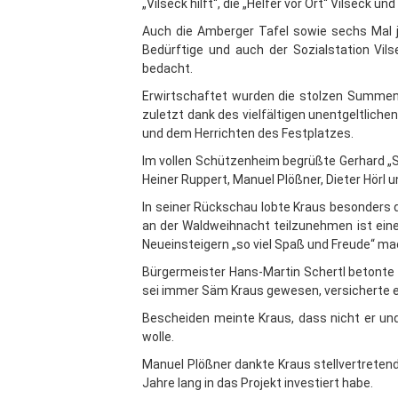
„Vilseck hilft“, die „Helfer vor Ort“ Vilseck u
Auch die Amberger Tafel sowie sechs Mal j
Bedürftige und auch der Sozialstation Vil
bedacht.
Erwirtschaftet wurden die stolzen Summen 
zuletzt dank des vielfältigen unentgeltlich
und dem Herrichten des Festplatzes.
Im vollen Schützenheim begrüßte Gerhard „S
Heiner Ruppert, Manuel Plößner, Dieter Hörl 
In seiner Rückschau lobte Kraus besonders d
an der Waldweihnacht teilzunehmen ist eine 
Neueinsteigern „so viel Spaß und Freude“ mac
Bürgermeister Hans-Martin Schertl betonte
sei immer Säm Kraus gewesen, versicherte er
Bescheiden meinte Kraus, dass nicht er und
wolle.
Manuel Plößner dankte Kraus stellvertretend
Jahre lang in das Projekt investiert habe.