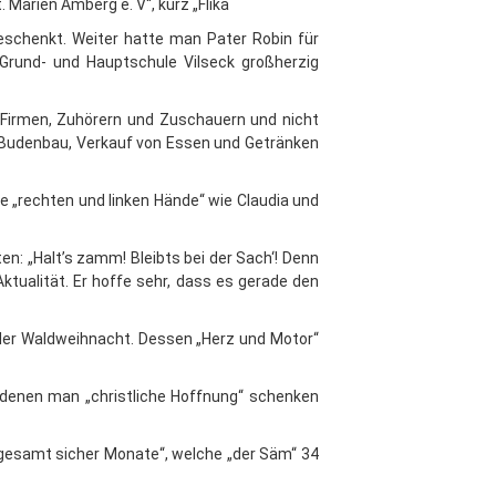
t. Marien Amberg e. V“, kurz „Flika
eschenkt. Weiter hatte man Pater Robin für
 Grund- und Hauptschule Vilseck großherzig
 Firmen, Zuhörern und Zuschauern und nicht
nd Budenbau, Verkauf von Essen und Getränken
 „rechten und linken Hände“ wie Claudia und
n: „Halt’s zamm! Bleibts bei der Sach‘! Denn
ktualität. Er hoffe sehr, dass es gerade den
der Waldweihnacht. Dessen „Herz und Motor“
, denen man „christliche Hoffnung“ schenken
nsgesamt sicher Monate“, welche „der Säm“ 34