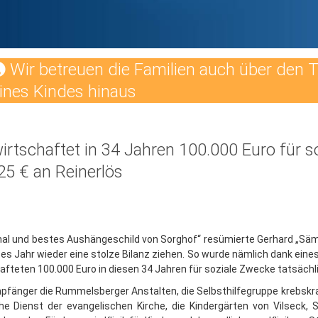
Wir betreuen die Familien auch über den 
ines Kindes hinaus
tschaftet in 34 Jahren 100.000 Euro für so
25 € an Reinerlös
mal und bestes Aushängeschild von Sorghof“ resümierte Gerhard „Säm“
 Jahr wieder eine stolze Bilanz ziehen. So wurde nämlich dank eine
fteten 100.000 Euro in diesen 34 Jahren für soziale Zwecke tatsächli
mpfänger die Rummelsberger Anstalten, die Selbsthilfegruppe krebskran
e Dienst der evangelischen Kirche, die Kindergärten von Vilseck, 