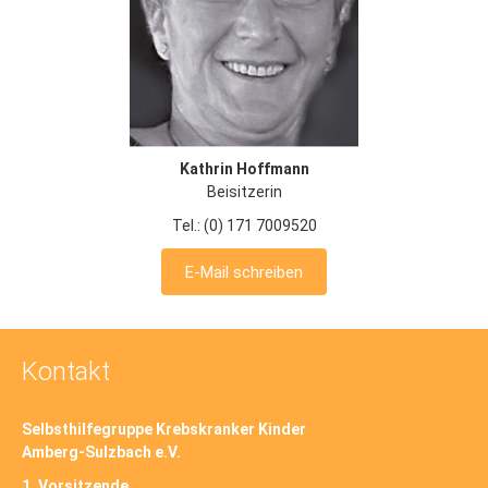
Kathrin Hoffmann
Beisitzerin
Tel.: (0) 171 7009520
E-Mail schreiben
Kontakt
Selbsthilfegruppe Krebskranker Kinder
Amberg-Sulzbach e.V.
1. Vorsitzende