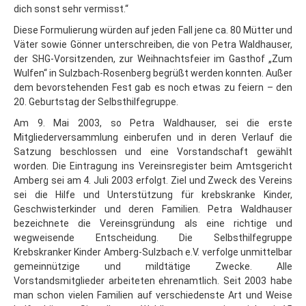
dich sonst sehr vermisst.“
Diese Formulierung würden auf jeden Fall jene ca. 80 Mütter und
Väter sowie Gönner unterschreiben, die von Petra Waldhauser,
der SHG-Vorsitzenden, zur Weihnachtsfeier im Gasthof „Zum
Wulfen“ in Sulzbach-Rosenberg begrüßt werden konnten. Außer
dem bevorstehenden Fest gab es noch etwas zu feiern – den
20. Geburtstag der Selbsthilfegruppe.
Am 9. Mai 2003, so Petra Waldhauser, sei die erste
Mitgliederversammlung einberufen und in deren Verlauf die
Satzung beschlossen und eine Vorstandschaft gewählt
worden. Die Eintragung ins Vereinsregister beim Amtsgericht
Amberg sei am 4. Juli 2003 erfolgt. Ziel und Zweck des Vereins
sei die Hilfe und Unterstützung für krebskranke Kinder,
Geschwisterkinder und deren Familien. Petra Waldhauser
bezeichnete die Vereinsgründung als eine richtige und
wegweisende Entscheidung. Die Selbsthilfegruppe
Krebskranker Kinder Amberg-Sulzbach e.V. verfolge unmittelbar
gemeinnützige und mildtätige Zwecke. Alle
Vorstandsmitglieder arbeiteten ehrenamtlich. Seit 2003 habe
man schon vielen Familien auf verschiedenste Art und Weise