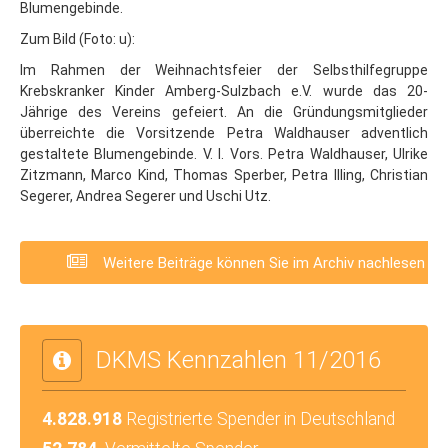
Blumengebinde.
Zum Bild (Foto: u):
Im Rahmen der Weihnachtsfeier der Selbsthilfegruppe
Krebskranker Kinder Amberg-Sulzbach e.V. wurde das 20-
Jährige des Vereins gefeiert. An die Gründungsmitglieder
überreichte die Vorsitzende Petra Waldhauser adventlich
gestaltete Blumengebinde. V. l. Vors. Petra Waldhauser, Ulrike
Zitzmann, Marco Kind, Thomas Sperber, Petra Illing, Christian
Segerer, Andrea Segerer und Uschi Utz.
Weitere Beiträge können Sie im Archiv nachlesen
DKMS Kennzahlen 11/2016
4.828.918
Registrierte Spender in Deutschland