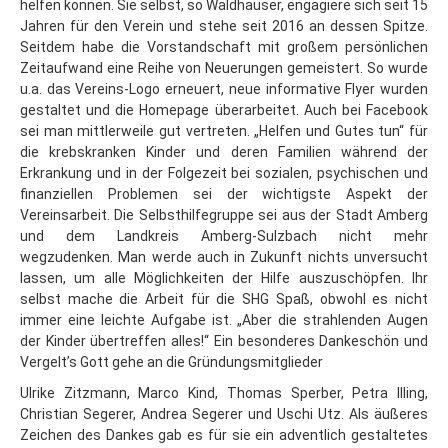
helfen können. Sie selbst, so Waldhauser, engagiere sich seit 15
Jahren für den Verein und stehe seit 2016 an dessen Spitze.
Seitdem habe die Vorstandschaft mit großem persönlichen
Zeitaufwand eine Reihe von Neuerungen gemeistert. So wurde
u.a. das Vereins-Logo erneuert, neue informative Flyer wurden
gestaltet und die Homepage überarbeitet. Auch bei Facebook
sei man mittlerweile gut vertreten. „Helfen und Gutes tun“ für
die krebskranken Kinder und deren Familien während der
Erkrankung und in der Folgezeit bei sozialen, psychischen und
finanziellen Problemen sei der wichtigste Aspekt der
Vereinsarbeit. Die Selbsthilfegruppe sei aus der Stadt Amberg
und dem Landkreis Amberg-Sulzbach nicht mehr
wegzudenken. Man werde auch in Zukunft nichts unversucht
lassen, um alle Möglichkeiten der Hilfe auszuschöpfen. Ihr
selbst mache die Arbeit für die SHG Spaß, obwohl es nicht
immer eine leichte Aufgabe ist. „Aber die strahlenden Augen
der Kinder übertreffen alles!“ Ein besonderes Dankeschön und
Vergelt’s Gott gehe an die Gründungsmitglieder
Ulrike Zitzmann, Marco Kind, Thomas Sperber, Petra Illing,
Christian Segerer, Andrea Segerer und Uschi Utz. Als äußeres
Zeichen des Dankes gab es für sie ein adventlich gestaltetes