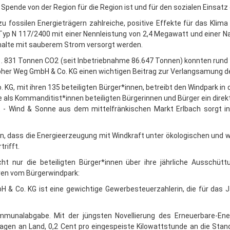
 Spende von der Region für die Region ist und für den sozialen Einsatz
fossilen Energieträgern zahlreiche, positive Effekte für das Klima 
Typ N 117/2400 mit einer Nennleistung von 2,4 Megawatt und einer N
shalte mit sauberem Strom versorgt werden.
11. 831 Tonnen CO2 (seit Inbetriebnahme 86.647 Tonnen) konnten rund 1
Hoher Weg GmbH & Co. KG einen wichtigen Beitrag zur Verlangsamung d
KG, mit ihren 135 beteiligten Bürger*innen, betreibt den Windpark in 
e als Kommanditist*innen beteiligten Bürgerinnen und Bürger ein di
t - Wind & Sonne aus dem mittelfränkischen Markt Erlbach sorgt in
, dass die Energieerzeugung mit Windkraft unter ökologischen und wir
trifft.
icht nur die beteiligten Bürger*innen über ihre jährliche Aussch
ren vom Bürgerwindpark:
 & Co. KG ist eine gewichtige Gewerbesteuerzahlerin, die für das J
mmunalabgabe. Mit der jüngsten Novellierung des Erneuerbare-En
agen an Land, 0,2 Cent pro eingespeiste Kilowattstunde an die Stan