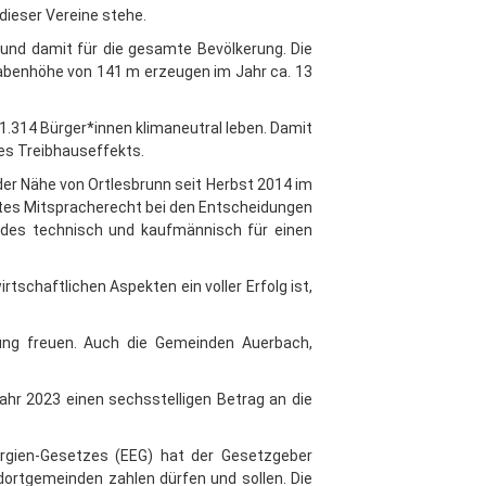
 dieser Vereine stehe.
und damit für die gesamte Bevölkerung. Die
abenhöhe von 141 m erzeugen im Jahr ca. 13
.314 Bürger*innen klimaneutral leben. Damit
es Treibhauseffekts.
der Nähe von Ortlesbrunn seit Herbst 2014 im
rektes Mitspracherecht bei den Entscheidungen
des technisch und kaufmännisch für einen
tschaftlichen Aspekten ein voller Erfolg ist,
üttung freuen. Auch die Gemeinden Auerbach,
ahr 2023 einen sechsstelligen Betrag an die
ergien-Gesetzes (EEG) hat der Gesetzgeber
dortgemeinden zahlen dürfen und sollen. Die