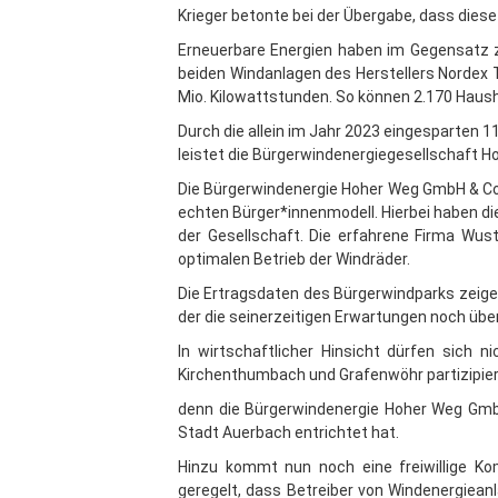
Krieger betonte bei der Übergabe, dass diese
Erneuerbare Energien haben im Gegensatz zu 
beiden Windanlagen des Herstellers Nordex 
Mio. Kilowattstunden. So können 2.170 Hau
Durch die allein im Jahr 2023 eingesparten 
leistet die Bürgerwindenergiegesellschaft 
Die Bürgerwindenergie Hoher Weg GmbH & Co. 
echten Bürger*innenmodell. Hierbei haben di
der Gesellschaft. Die erfahrene Firma Wus
optimalen Betrieb der Windräder.
Die Ertragsdaten des Bürgerwindparks zeigen
der die seinerzeitigen Erwartungen noch über
In wirtschaftlicher Hinsicht dürfen sich n
Kirchenthumbach und Grafenwöhr partizipie
denn die Bürgerwindenergie Hoher Weg GmbH
Stadt Auerbach entrichtet hat.
Hinzu kommt nun noch eine freiwillige Ko
geregelt, dass Betreiber von Windenergieanl