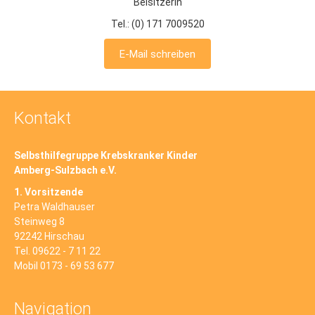
Beisitzerin
Tel.: (0) 171 7009520
E-Mail schreiben
Kontakt
Selbsthilfegruppe Krebskranker Kinder
Amberg-Sulzbach e.V.
1. Vorsitzende
Petra Waldhauser
Steinweg 8
92242 Hirschau
Tel. 09622 - 7 11 22
Mobil 0173 - 69 53 677
Navigation