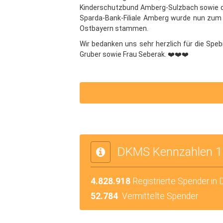
Kinderschutzbund Amberg-Sulzbach sowie
Sparda-Bank-Filiale Amberg wurde nun zum 
Ostbayern stammen.
Wir bedanken uns sehr herzlich für die Speb
Gruber sowie Frau Seberak. ❤️❤️❤️
DKMS Kennzahlen 1
4.828.918
Registrierte Spender in
52.784
Vermittelte Spender