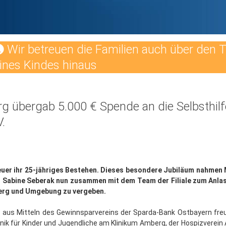
Wir betreuen die Familien auch über den 
ines Kindes hinaus
rg übergab 5.000 € Spende an die Selbsthil
.
heuer ihr 25-jähriges Bestehen. Dieses besondere Jubiläum nahmen
in Sabine Seberak nun zusammen mit dem Team der Filiale zum Anl
berg und Umgebung zu vergeben.
 aus Mitteln des Gewinnsparvereins der Sparda-Bank Ostbayern freu
inik für Kinder und Jugendliche am Klinikum Amberg, der Hospizvere