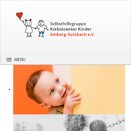
MENU
Startseite
Über uns
Spenden
Kontakt
Bilder
Hilfe