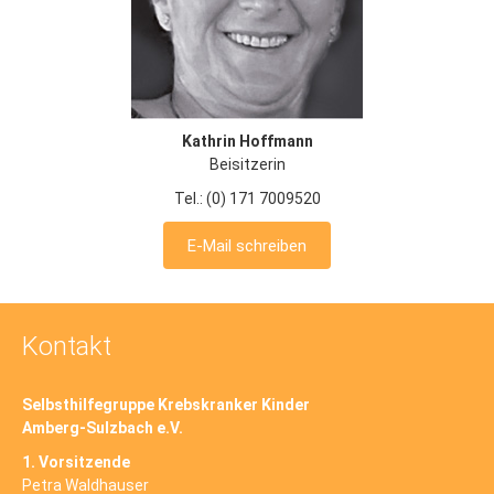
Kathrin Hoffmann
Beisitzerin
Tel.: (0) 171 7009520
E-Mail schreiben
Kontakt
Selbsthilfegruppe Krebskranker Kinder
Amberg-Sulzbach e.V.
1. Vorsitzende
Petra Waldhauser