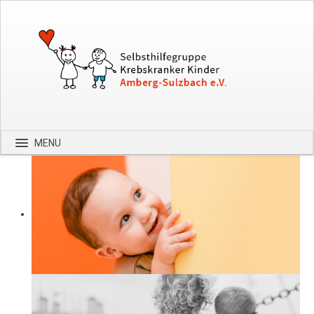
MENU
Startseite
Über uns
Spenden
Kontakt
Bilder
Hilfe