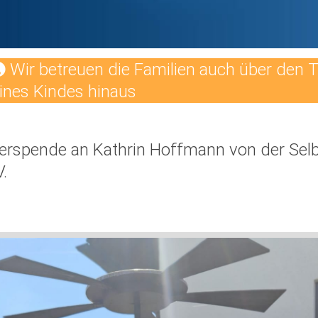
Wir betreuen die Familien auch über den 
ines Kindes hinaus
terspende an Kathrin Hoffmann von der Selb
.