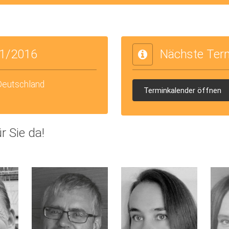
1/2016
Nächste Ter
 Deutschland
Terminkalender öffnen
r Sie da!