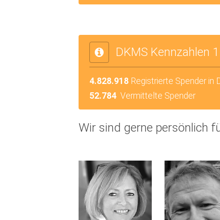
DKMS Kennzahlen 1
4.828.918
Registrierte Spender in
52.784
Vermittelte Spender
Wir sind gerne persönlich fü