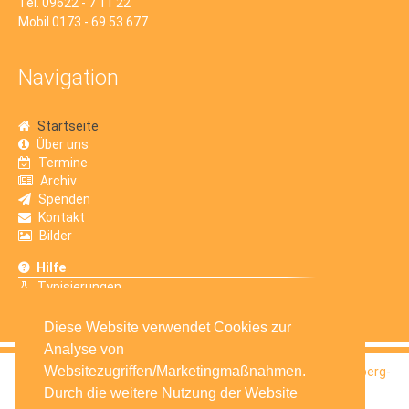
Tel. 09622 - 7 11 22
Mobil 0173 - 69 53 677
Navigation
Startseite
Über uns
Termine
Archiv
Spenden
Kontakt
Bilder
Hilfe
Typisierungen
Erfahrungsberichte
Diese Website verwendet Cookies zur
Analyse von
Websitezugriffen/Marketingmaßnahmen.
© 2016
Selbsthilfegruppe Krebskranker Kinder Amberg-
Sulzbach e.V.
Durch die weitere Nutzung der Website