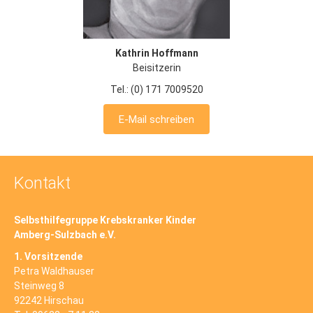
Kathrin Hoffmann
Beisitzerin
Tel.: (0) 171 7009520
E-Mail schreiben
Kontakt
Selbsthilfegruppe Krebskranker Kinder
Amberg-Sulzbach e.V.
1. Vorsitzende
Petra Waldhauser
Steinweg 8
92242 Hirschau