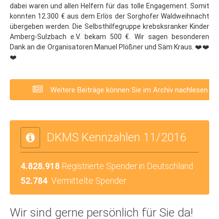
dabei waren und allen Helfern für das tolle Engagement. Somit
konnten 12.300 € aus dem Erlös der Sorghofer Waldweihnacht
übergeben werden. Die Selbsthilfegruppe krebsksranker Kinder
Amberg-Sulzbach e.V. bekam 500 €. Wir sagen besonderen
Dank an die Organisatoren Manuel Plößner und Säm Kraus. ❤️❤️
❤️
Weitere Beiträge können Sie im Archiv nachlesen
DKMS Kennzahlen 11/2016
4.828.918
Registrierte Spender in Deutschland
52.784
Vermittelte Spender
Wir sind gerne persönlich für Sie da!