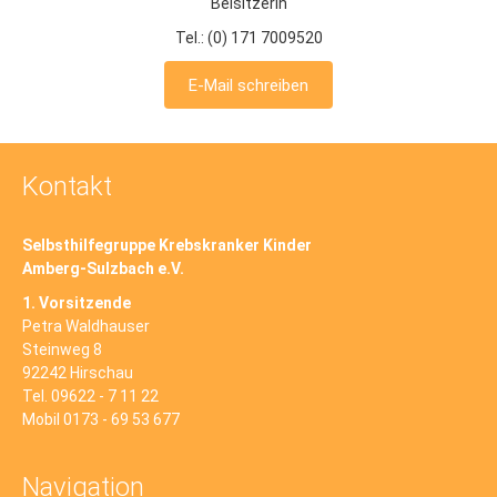
Beisitzerin
Tel.: (0) 171 7009520
E-Mail schreiben
Kontakt
Selbsthilfegruppe Krebskranker Kinder
Amberg-Sulzbach e.V.
1. Vorsitzende
Petra Waldhauser
Steinweg 8
92242 Hirschau
Tel. 09622 - 7 11 22
Mobil 0173 - 69 53 677
Navigation