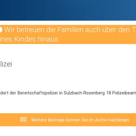
Wir betreuen die Familien auch über den 
ines Kindes hinaus
izei
rt der Bereitschaftspolizei in Sulzbach-Rosenberg 18 Polizeibeam
Weitere Beiträge können Sie im Archiv nachlesen