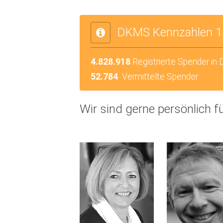
DKMS Kennzahlen 1
4.828.918
Registrierte Spender in
52.784
Vermittelte Spender
Wir sind gerne persönlich fü