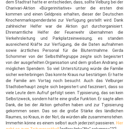
dem Stadtrat hatte er entschieden, dass, sollte Velburg bei der
Charivari-Aktion «Bürgerinitiative» unter die ersten drei
kommen und einen Geldpreis erhalten, dieser der Deutschen
Knochenmarkspenderdatei zur Verfügung gestellt wird. Dank
zahlreicher Helfer war die Aktion gut durchorganisiert.
Ehrenamtliche Helfer der Feuerwehr übernahmen die
Verkehrsleitung und Parkplatzeinweisung; es standen
ausreichend Kräfte zur Verfügung, die die Daten aufnahmen
sowie ärztliches Personal für die Blutentnahme. Gerda
Schommer von der Selbsthilfegruppe zeigte sich begeistert
von der ausgefeilten Organisation und dem großen Andrang an
möglichen Spendern. So viel Unterstützung würde die Familie
sicher weiterbringen. Das konnte Kraus nur bestätigen. Er hatte
die Familie am Vortag noch besucht. Auch das Velburger
Stadtoberhaupt zeigte sich begeistert und fasziniert, dass so
viele Leute dem Aufruf gefolgt seien. Typisierung, das sei kein
Selbstzweck, sondern hätte eine große Funktion. Er sagte allen
Dank, die bei der Aktion geholfen haben und zur Typisierung
gekommen seien. Das sei die große Stärke des ländlichen
Raumes, so Kraus, in der Not, da würden alle zusammenstehen.
Immerhin könne es einem selbst auch jederzeit passieren.
Hier
geht es zum Zeitungsartikel!
[gallery link="file" columns="2"]