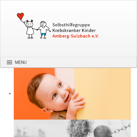
MENU
Startseite
Über uns
Spenden
Kontakt
Bilder
Hilfe