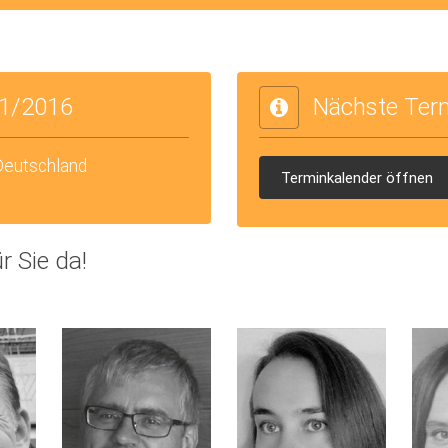
1/2016
Nächste Ter
 Deutschland
Terminkalender öffnen
r Sie da!