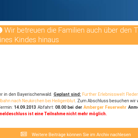
Wir betreuen die Familien auch über den 
ines Kindes hinaus
er in den Bayerischenwald.
Geplant sind:
Further Erlebnisswelt Flede
ahn nach Neukirchen bei Heiligenblut
. Zum Abschluss besuchen wir 
Termin:
14.09.2013
Abfahrt:
08.00 bei der
Amberger Feuerwehr
Anm
eldeschluss ist eine Teilnahme nicht mehr möglich.
Weitere Beiträge können Sie im Archiv nachlesen