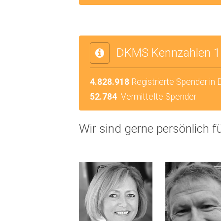
DKMS Kennzahlen 1
4.828.918
Registrierte Spender in
52.784
Vermittelte Spender
Wir sind gerne persönlich fü