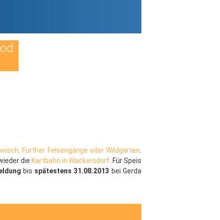
Tod
rwisch, Further Felsengänge oder Wildgarten
.
wieder die
Kartbahn in Wackersdorf
. Für Speis
eldung
bis
spätestens 31.08.2013
bei Gerda