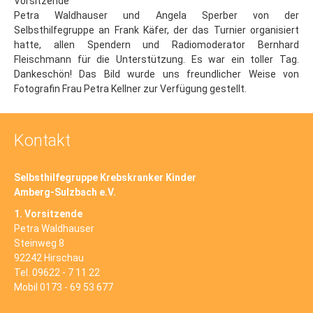
Vorsitzende
Suchen
Petra Waldhauser und Angela Sperber von der
Selbsthilfegruppe an Frank Käfer, der das Turnier organisiert
hatte, allen Spendern und Radiomoderator Bernhard
Fleischmann für die Unterstützung. Es war ein toller Tag.
Dankeschön! Das Bild wurde uns freundlicher Weise von
Fotografin Frau Petra Kellner zur Verfügung gestellt.
Kontakt
Selbsthilfegruppe Krebskranker Kinder
Amberg-Sulzbach e.V.
1. Vorsitzende
Petra Waldhauser
Steinweg 8
92242 Hirschau
Tel. 09622 - 7 11 22
Mobil 0173 - 69 53 677