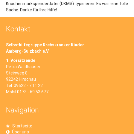
Suchen
Knochenmarkspenderdatei (DKMS) typisieren. Es war eine tolle
Sache. Danke für Ihre Hilfe!
Kontakt
Selbsthilfegruppe Krebskranker Kinder
Amberg-Sulzbach e.V.
1. Vorsitzende
Petra Waldhauser
Steinweg 8
92242 Hirschau
Tel. 09622 - 7 11 22
Mobil 0173 - 69 53 677
Navigation
Startseite
Über uns