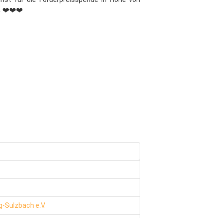
. ❤️❤️❤️
g-Sulzbach e.V.