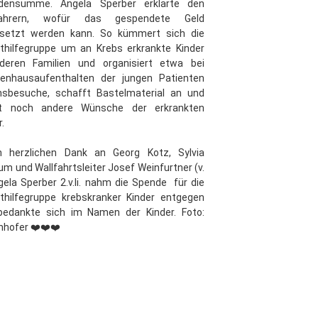
densumme. Angela Sperber erklärte den
fahrern, wofür das gespendete Geld
esetzt werden kann. So kümmert sich die
thilfegruppe um an Krebs erkrankte Kinder
deren Familien und organisiert etwa bei
kenhausaufenthalten der jungen Patienten
nsbesuche, schafft Bastelmaterial an und
llt noch andere Wünsche der erkrankten
r.
en herzlichen Dank an Georg Kotz, Sylvia
m und Wallfahrtsleiter Josef Weinfurtner (v.
ngela Sperber 2.v.li. nahm die Spende für die
thilfegruppe krebskranker Kinder entgegen
bedankte sich im Namen der Kinder. Foto:
hofer ❤️❤️❤️