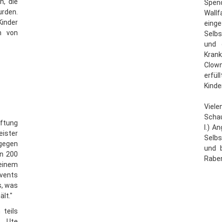
n, die
Spen
rden.
Wall
inder
eing
m von
Selbs
und 
Kran
Clow
erfü
Kinde
Viel
Schau
iftung
l.) A
ister
Selbs
gegen
und 
on 200
Raben
 einem
vents
s, was
lt."
 teils
e Ute