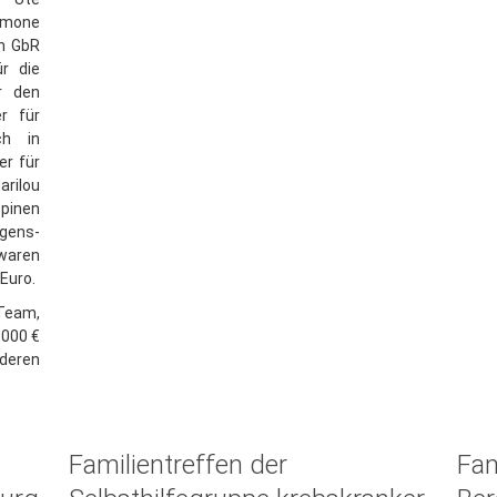
imone
rn GbR
r die
r den
r für
ch in
r für
arilou
ppinen
egens-
aren
 Euro.
Team,
.000 €
deren
Familientreffen der
Fam