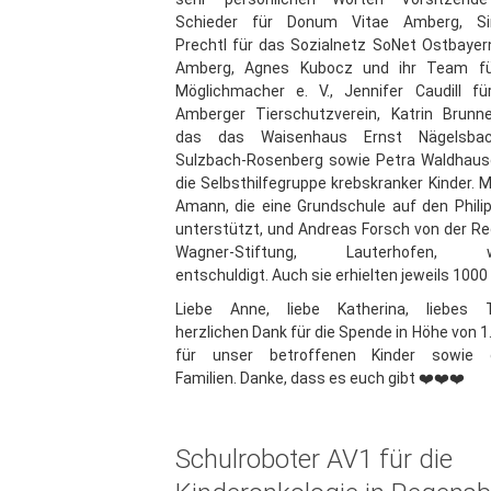
Schieder für Donum Vitae Amberg, S
Prechtl für das Sozialnetz SoNet Ostbaye
Amberg, Agnes Kubocz und ihr Team fü
Möglichmacher e. V., Jennifer Caudill fü
Amberger Tierschutzverein, Katrin Brunne
das das Waisenhaus Ernst Nägelsba
Sulzbach-Rosenberg sowie Petra Waldhause
die Selbsthilfegruppe krebskranker Kinder. M
Amann, die eine Grundschule auf den Phili
unterstützt, und Andreas Forsch von der R
Wagner-Stiftung, Lauterhofen, w
entschuldigt. Auch sie erhielten jeweils 1000
Liebe Anne, liebe Katherina, liebes 
herzlichen Dank für die Spende in Höhe von 1
für unser betroffenen Kinder sowie 
Familien. Danke, dass es euch gibt ❤️❤️❤️
Schulroboter AV1 für die