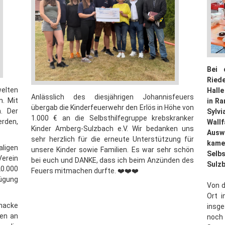
Bei 
Ried
elten
Halle
Anlässlich des diesjährigen Johannisfeuers
. Mit
in Ra
übergab die Kinderfeuerwehr den Erlös in Höhe von
. Der
Sylvi
1.000 € an die Selbsthilfegruppe krebskranker
rden,
Wallf
Kinder Amberg-Sulzbach e.V. Wir bedanken uns
Ausw
sehr herzlich für die erneute Unterstützung für
kam
aligen
unsere Kinder sowie Familien. Es war sehr schön
Selb
erein
bei euch und DANKE, dass ich beim Anzünden des
Sulzb
20.000
Feuers mitmachen durfte. ❤️❤️❤️
ügung
Von d
Ort i
acke
insge
gen an
noc