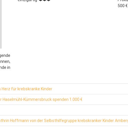
500 €
gende
nnen,
nde in
 Herz für krebskranke Kinder
aler Haselmühl-Kümmersbruck spenden 1.000 €
thrin Hoffmann von der Selbsthilfegruppe krebskranker Kinder Amber