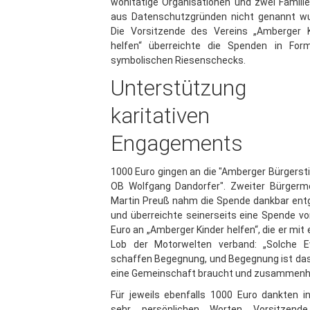
wohltätige Organisationen und zwei Familie
aus Datenschutzgründen nicht genannt wu
Die Vorsitzende des Vereins „Amberger K
helfen“ überreichte die Spenden in For
symbolischen Riesenschecks.
Unterstützung
karitativen
Engagements
1000 Euro gingen an die "Amberger Bürgerst
OB Wolfgang Dandorfer". Zweiter Bürgerme
Martin Preuß nahm die Spende dankbar ent
und überreichte seinerseits eine Spende v
Euro an „Amberger Kinder helfen“, die er mit
Lob der Motorwelten verband: „Solche E
schaffen Begegnung, und Begegnung ist da
eine Gemeinschaft braucht und zusammenhä
Für jeweils ebenfalls 1000 Euro dankten in
sehr persönlichen Worten Vorsitzend