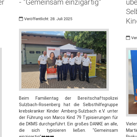
er
- "Gemeinsam einzigartig"
übe
Sel
Veröffentlicht: 28. Juli 2025
Kin
Ver
Beim Familientag der Bereitschaftspolizei
Sulzbach-Rosenberg hat die Selbsthilfegruppe
krebskranker Kinder Amberg-Sulzbach e.V. unter
der Führung von Marco Kind 79 Typisierungen für
Viel
die DKMS durchgeführt. Ein großes DANKE an alle,
Marti
die sich typisieren ließen. "Gemeinsam
Proku
einzigartig"❤️❤️❤️