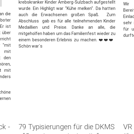
krebskranker Kinder Amberg-Sulzbach aufgestellt
Wir 
wurde. Ein Highligt war "Kühe melken". Da hatten
Berei
an die
auch die Erwachsenen großen Spaß. Zum
Einl
oboter
Abschluss gab es für alle teilnehmenden Kinder
sehr 
Er ist
Medaillien und Preise. Danke an alle, die
für 
t über
mitgeholfen haben um das Familienfest wieder zu
durft
richt
einem besonderen Erlebnis zu machen. ❤️❤️❤️
 "mit
Schön war`s
t mit
t den
hören,
ft mit
onders
schöne
Lernen
ck -
79 Typisierungen für die DKMS
VR